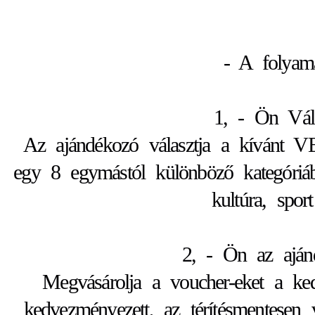
- A folyama
1, - Ön Vál
Az ajándékozó választja a kíván
egy 8 egymástól különböző kategóriábó
kultúra, sport
2, - Ön az ajá
Megvásárolja a voucher-eket a ke
kedvezményezett, az térítésmentesen v