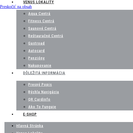
VENUS LOKALITY
Preskočiť na obsah
Aqua Centrá
Fitness Centrá
Saunové Centrá
Reštauračné Centrá
Gastroad
Autocard
Penzióny
Nakupovanie
DÔLEŽITÁ INFORMÁCIA
Presný Popis
Rýchla Navigácia
QR Cardinfo
Ako To Funguje
E-SHOP
Hlavná Stránka