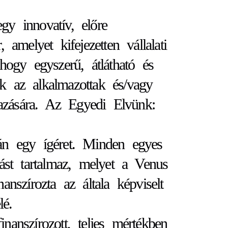
nnovatív, előre
, amelyet kifejezetten vállalati
hogy egyszerű, átlátható és
k az alkalmazottak és/vagy
mazására. Az Egyedi Elvünk:
gy ígéret. Minden egyes
ást tartalmaz, melyet a Venus
anszírozta az általa képviselt
elé.
inanszírozott, teljes mértékben