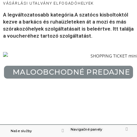
VÁSÁRLÁSI UTALVÁNY ELFOGADÓHELYEK
A legváltozatosabb kategória.A szatócs kisboltoktól
kezve a barkács és ruhaüzleteken át a mozi és más
szórakozóhelyek szolgáltatásait is beleértve. Itt találja
a voucheréhez tartozó szolgáltatást.
MALOOBCHODNÉ PREDAJNE
Navigačné panely
Naše služby