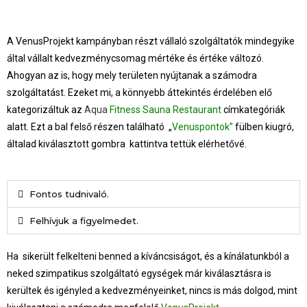
A VenusProjekt kampányban részt vállaló szolgáltatók mindegyike
által vállalt kedvezménycsomag mértéke és értéke változó.
Ahogyan az is, hogy mely területen nyújtanak a számodra
szolgáltatást. Ezeket mi, a könnyebb áttekintés érdelében elő
kategorizáltuk az
Aqua
Fitness Sauna Restaurant
címkategóriák
alatt. Ezt a bal felső részen található „
Venuspontok”
fülben kiugró,
általad kiválasztott gombra kattintva tettük elérhetővé.
Fontos tudnivaló.
Felhívjuk a figyelmedet.
Ha sikerült felkelteni benned a kíváncsiságot, és a kínálatunkból a
neked szimpatikus szolgáltató egységek már kiválasztásra is
kerültek és igényled a kedvezményeinket, nincs is más dolgod, mint