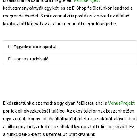
kiválasztani a számodra megfelelő
VenusProjekt
kedvezménykártyák egyikét, és az E-Shop felületünkön leadnod a
megrendelésedet. S mi azonnal ki is postázzuk neked az általad
kiválasztott kártyát az általad megadott elérhetőségedre.
Figyelmedbe ajánljuk.
Fontos tudnivaló.
Elkészítettünk a számodra egy olyan felületet, ahol a
VenusProjekt
pontok elhelyezkedését találod. Az okos telefonnak köszönhetően
egyszerűbb, könnyebb és átláthatóbbá tettük az aktuális távolságot
a pillanatnyi helyzeted és az általad kiválasztott uticélod között. Ez
a funkció GPS-ként is üzemel. Jó utat kívánunk.